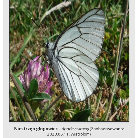
Niestrzęp głogowiec -
Aporia crataegi
(Zaobserwowano:
2023.06.11, Wiatrołom)