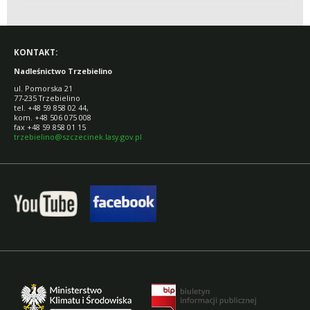
BUDOWA LEŚNEJ
BAZY LOTNICZEJ
TRZEBIELINO"
KONTAKT:
Nadleśnictwo Trzebielino
ul. Pomorska 21
77-235 Trzebielino
tel. +48 59 858 02 44,
kom. +48 506 075 008
fax +48 59 858 01 15
trzebielino@szczecinek.lasy.gov.pl