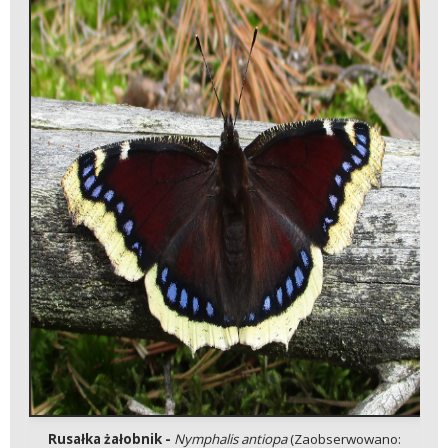
Rusałka żałobnik -
Nymphalis antiopa
(Zaobserwowano: