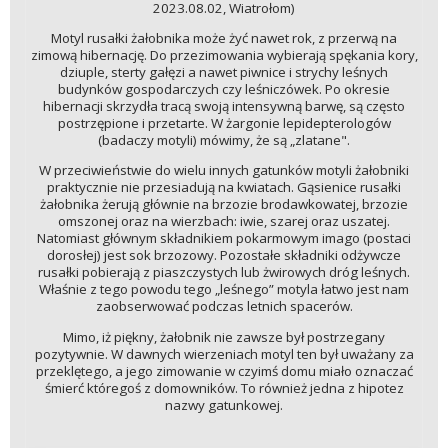
2023.08.02, Wiatrołom)
Motyl rusałki żałobnika może żyć nawet rok, z przerwą na
zimową hibernację. Do przezimowania wybierają spękania kory,
dziuple, sterty gałęzi a nawet piwnice i strychy leśnych
budynków gospodarczych czy leśniczówek. Po okresie
hibernacji skrzydła tracą swoją intensywną barwę, są często
postrzępione i przetarte. W żargonie lepidepterologów
(badaczy motyli) mówimy, że są „zlatane".
W przeciwieństwie do wielu innych gatunków motyli żałobniki
praktycznie nie przesiadują na kwiatach. Gąsienice rusałki
żałobnika żerują głównie na brzozie brodawkowatej, brzozie
omszonej oraz na wierzbach: iwie, szarej oraz uszatej.
Natomiast głównym składnikiem pokarmowym imago (postaci
dorosłej) jest sok brzozowy. Pozostałe składniki odżywcze
rusałki pobierają z piaszczystych lub żwirowych dróg leśnych.
Właśnie z tego powodu tego „leśnego” motyla łatwo jest nam
zaobserwować podczas letnich spacerów.
Mimo, iż piękny, żałobnik nie zawsze był postrzegany
pozytywnie. W dawnych wierzeniach motyl ten był uważany za
przeklętego, a jego zimowanie w czyimś domu miało oznaczać
śmierć któregoś z domowników. To również jedna z hipotez
nazwy gatunkowej.