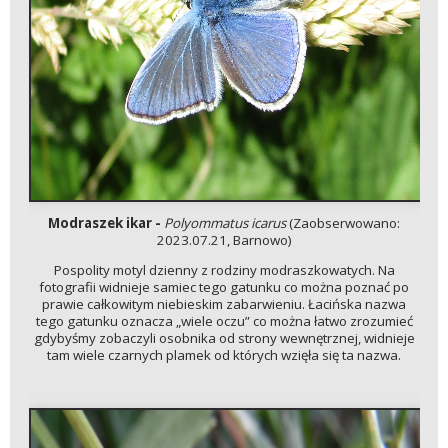
Modraszek ikar -
Polyommatus icarus
(Zaobserwowano:
2023.07.21, Barnowo)
Pospolity motyl dzienny z rodziny modraszkowatych. Na
fotografii widnieje samiec tego gatunku co można poznać po
prawie całkowitym niebieskim zabarwieniu. Łacińska nazwa
tego gatunku oznacza „wiele oczu” co można łatwo zrozumieć
gdybyśmy zobaczyli osobnika od strony wewnętrznej, widnieje
tam wiele czarnych plamek od których wzięła się ta nazwa.