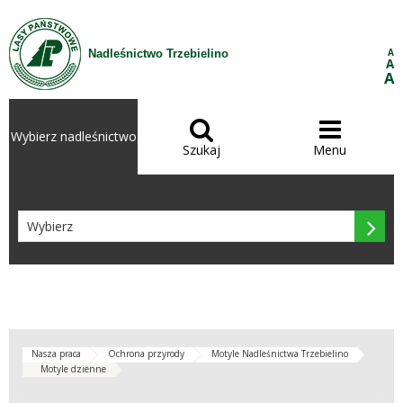
Przejdź do treści
A
Nadleśnictwo Trzebielino
A
A


Wybierz nadleśnictwo
Szukaj
Menu

Nasza praca
Ochrona przyrody
Motyle Nadleśnictwa Trzebielino
Motyle dzienne