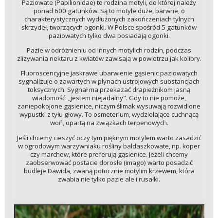
Paziowate (Papilionidae) to rodzina motyli, do której należy
ponad 600 gatunków. Są to motyle duże, barwne, o
charakterystycznych wydłużonych zakończeniach tylnych
skrzydeł, tworzących ogonki. W Polsce spośród 5 gatunków
paziowatych tylko dwa posiadają ogonki.
Pazie w odróżnieniu od innych motylich rodzin, podczas
zlizywania nektaru z kwiatów zawisają w powietrzu jak kolibry.
Fluoroscencyjne jaskrawe ubarwienie gąsienic paziowatych
sygnalizuje o zawartych w płynach ustrojowych substancjach
toksycznych. Sygnał ma przekazać drapieżnikom jasną
wiadomość: „jestem niejadalny". Gdy to nie pomoże,
zaniepokojone gąsienice, niczym ślimak wysuwają rozwidlone
wypustki z tyłu głowy. To osmeterium, wydzielające cuchnącą
woń, opartą na związkach terpenowych.
Jeśli chcemy cieszyć oczy tym pięknym motylem warto zasadzić
w ogrodowym warzywniaku rośliny baldaszkowate, np. koper
czy marchew, które preferują gąsienice. Jeżeli chcemy
zaobserwować postacie dorosłe (imago) warto posadzić
budleje Dawida, zwaną potocznie motylim krzewem, która
zwabia nie tylko pazie ale i rusałki.