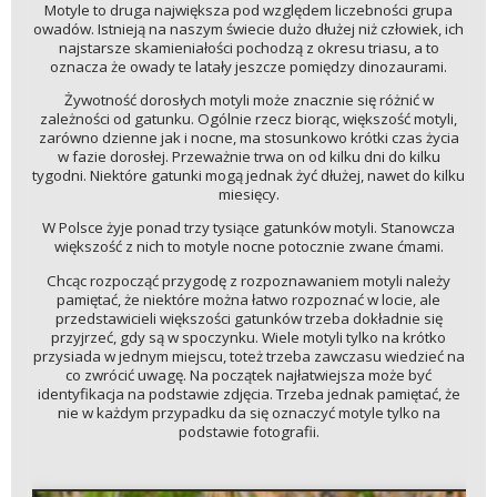
Motyle to druga największa pod względem liczebności grupa
owadów. Istnieją na naszym świecie dużo dłużej niż człowiek, ich
najstarsze skamieniałości pochodzą z okresu triasu, a to
oznacza że owady te latały jeszcze pomiędzy dinozaurami.
Żywotność dorosłych motyli może znacznie się różnić w
zależności od gatunku. Ogólnie rzecz biorąc, większość motyli,
zarówno dzienne jak i nocne, ma stosunkowo krótki czas życia
w fazie dorosłej. Przeważnie trwa on od kilku dni do kilku
tygodni. Niektóre gatunki mogą jednak żyć dłużej, nawet do kilku
miesięcy.
W Polsce żyje ponad trzy tysiące gatunków motyli. Stanowcza
większość z nich to motyle nocne potocznie zwane ćmami.
Chcąc rozpocząć przygodę z rozpoznawaniem motyli należy
pamiętać, że niektóre można łatwo rozpoznać w locie, ale
przedstawicieli większości gatunków trzeba dokładnie się
przyjrzeć, gdy są w spoczynku. Wiele motyli tylko na krótko
przysiada w jednym miejscu, toteż trzeba zawczasu wiedzieć na
co zwrócić uwagę. Na początek najłatwiejsza może być
identyfikacja na podstawie zdjęcia. Trzeba jednak pamiętać, że
nie w każdym przypadku da się oznaczyć motyle tylko na
podstawie fotografii.