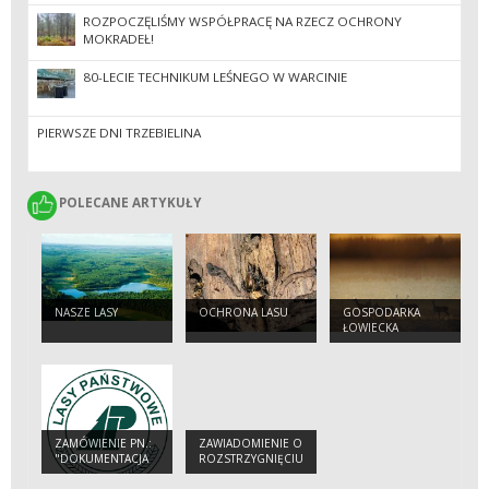
ROZPOCZĘLIŚMY WSPÓŁPRACĘ NA RZECZ OCHRONY
MOKRADEŁ!
80-LECIE TECHNIKUM LEŚNEGO W WARCINIE
PIERWSZE DNI TRZEBIELINA
POLECANE ARTYKUŁY
POLECANE ARTYKUŁY
NASZE LASY
OCHRONA LASU
GOSPODARKA
ŁOWIECKA
ZAMÓWIENIE PN.:
ZAWIADOMIENIE O
"DOKUMENTACJA
ROZSTRZYGNIĘCIU
KOSZTORYSOWO-
PRZETARGU
PROJEKTOWA -