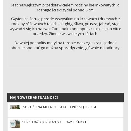
Jest największym przedstawicielem rodziny bielinkowatych, o
rozpiętości skrzydeł ponad 6 cm.
Gąsienice żerują przede wszystkim na krzewach i drzewach z
rodziny różowatych takich jak głóg, śliwa, grusza, jabłoń, stąd
wywodzi się ich nazwa. Zaniepokojone opuszczają się na nitce
przędzy. Zimuje w zwiniętych liściach.
Dawniej pospolity motyl na terenie naszego kraju, jednak
obecnie spotkać go można sporadycznie, głównie na północy.
NAJNOWSZE AKTUALNOŚCI
NAJNOWSZE AKTUALNOŚCI
ZASŁUŻONA META PO LATACH PIĘKNEJ DROGI
SPRZEDAŻ OGRODZEŃ UPRAW LEŚNYCH