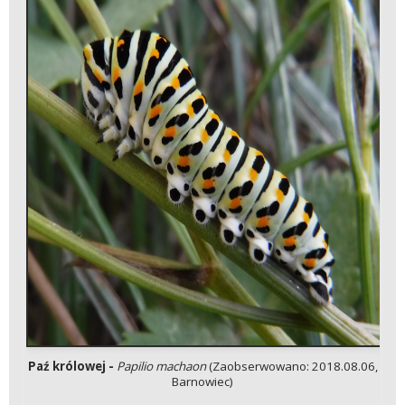
Paź królowej -
Papilio machaon
(Zaobserwowano: 2018.08.06,
Barnowiec)