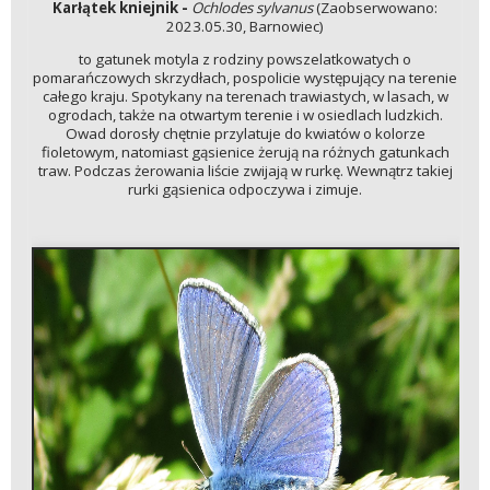
Karłątek kniejnik -
Ochlodes sylvanus
(Zaobserwowano:
2023.05.30, Barnowiec)
to gatunek motyla z rodziny powszelatkowatych o
pomarańczowych skrzydłach, pospolicie występujący na terenie
całego kraju. Spotykany na terenach trawiastych, w lasach, w
ogrodach, także na otwartym terenie i w osiedlach ludzkich.
Owad dorosły chętnie przylatuje do kwiatów o kolorze
fioletowym, natomiast gąsienice żerują na różnych gatunkach
traw. Podczas żerowania liście zwijają w rurkę. Wewnątrz takiej
rurki gąsienica odpoczywa i zimuje.